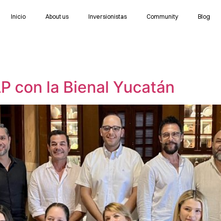
Inicio
About us
Inversionistas
Community
Blog
P con la Bienal Yucatán